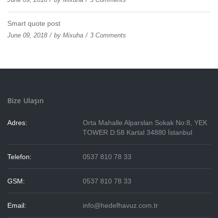
Smart quote post
June 09, 2018
by
Mixuha
3 Comments
Bize Ulaşın
Adres:
Orta Mahalle Alparslan Sokak No:8, YEK
TOWER D:58 Kartal 34880 İstanbul
Telefon:
0537 810 78 33
GSM:
0537 810 78 33
Email:
info@hedefhavuz.com.tr