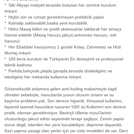
* Sifir Altyapi maliyeti.terazide bulunan her zemine kurulum
imkani.
* Hiçbir izin ve ruhsat gerektirmeyen prefabrik yapisi
* Katnalip saklanabilir,baska yere kurulabilir,
* Hidro Masaj kitleri ve çesitli aksesuarlar takilarak her amaça
hizmet edebilir (Masaj havuzu,jakuzi,antreman havuzu, sok
havuzu)
* Her Ebatdaki havuzumuz 1 günde Kolay, Zahmetsiz ve Hizli
Montaj imkani
* 100 lerce kurulum ile Türkiyenin En deneyimli ve profesyonel
teknik kadrosu
* Parkda,bahçede,plajda,garajda,terasda düslediginiz ve
istediginiz her mekanda kullanma imkani
Gözeneksizlik anlamina gelen anti-fouling malzemeyle kapli
olmalari sebebiyle, havuzlarda yosun olusum ortami ve su
kaçirma problemi yok, Son derece hijyenik, Kimyasal kullanimi,
fayansli tasmali havuzlara nazaran %50 az,Kullanimi son derece
pratik, eleman gerektirmiyor, Basinçli üfleme nozul’larinin
olusturdugu jakuzi etkisi sayesinde terapi sagliyor, Zemin yapisi
sorun degil, istenilen her yere kurulabiliyor, depreme dayanikli,
Kazi yapma yasagi olan yerler için yer üstü modelleri de var, Derz