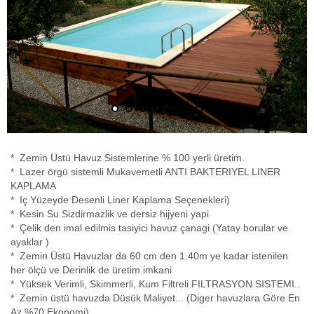
* Zemin Üstü Havuz Sistemlerine % 100 yerli üretim.
* Lazer örgü sistemli Mukavemetli ANTI BAKTERIYEL LINER
KAPLAMA
* Iç Yüzeyde Desenli Liner Kaplama Seçenekleri)
* Kesin Su Sizdirmazlik ve dersiz hijyeni yapi
* Çelik den imal edilmis tasiyici havuz çanagi (Yatay borular ve
ayaklar )
*
Zemin Üstü Havuzlar
da 60 cm den 1.40m ye kadar istenilen
her ölçü ve Derinlik de üretim imkani
* Yüksek Verimli, Skimmerli, Kum Filtreli FILTRASYON SISTEMI..
* Zemin üstü havuzda Düsük Maliyet... (Diger havuzlara Göre En
Az %70 Ekonomi)